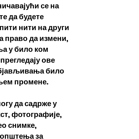
ничавајући се на
те да будете
ити нити на други
 право да измени,
ња у било ком
 прегледају ове
објављивања било
њем промене.
огу да садрже у
кст, фотографије,
ео снимке,
аопштења за