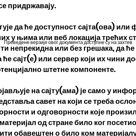
се придржавају.
ује да ће доступност сајта(ова) или 
их у њима или веб локација трећих ст
Преведене верзије овог документа доступне су на захтев
и непрекидна или без грешака, да ће
 ће сајт(е) или сервер који их чини 
отенцијално штетне компоненте.
ојављује на сајту(ама) је само у инф
дставља савет на који се треба ослон
орности и одговорности које произил
материјал од стране било ког посетио
бити обавештен о било ком материјалу