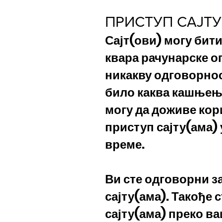
ПРИСТУП САЈТУ
Сајт(ови) могу бит
квара рачунарске о
никакву одговорнос
било каква кашњења
могу да доживе кор
приступ сајту(ама)
време.
Ви сте одговорни з
сајту(ама). Такође 
сајту(ама) преко в