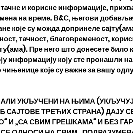
тачне и корисне информације, прихва
емена на време. В&С, његови добављ
ане које су можда допринеле сајту(ама
аност, тачност, благовременост, кори
ту(ама). Пре него што донесете било 
оју информацију коју сте пронашли на
е чињенице које су важне за вашу одл
ИЈАЛИ УКЉУЧЕНИ НА ЊИМА (УКЉУЧУ
 САЈТОВЕ ТРЕЋИХ СТРАНА) ДАЈУ СЕ
О“ И „СА СВИМ ГРЕШКАМА“ И БЕЗ ГА
СЕ ОДНОСИ НА СВИМ , ПОДРАЗУМЕВ