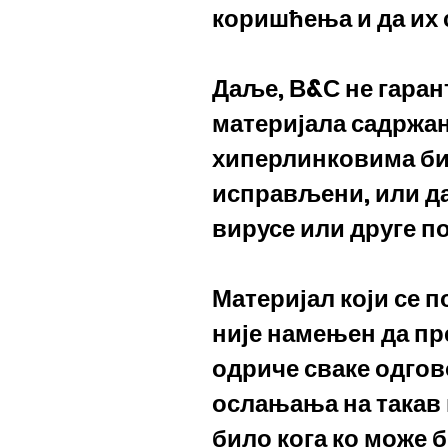
коришћења и да их 
Даље, В&С не гарант
материјала садржан
хиперлинковима бит
исправљени, или да
вирусе или друге п
Материјал који се п
није намењен да пре
одриче сваке одгов
ослањања на такав 
било кога ко може 