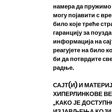
намера да пружимо 
могу појавити с вр
било које треће стр
гаранцију за поузд
информација на сај
реагујете на било к
би да потврдите св
радње.
САЈТ(И) И МАТЕР
ХИПЕРЛИНКОВЕ ВЕБ
„КАКО ЈЕ ДОСТУПН
ИЗЈАВЉЕЊА КОЈИ 