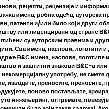
анови, рецепти, рецензије и информац
вачка имена, робна одећа, ауторска п
ви, патенти и/или било који други об
ништву или лиценцирани од стране В&
аштићени су ауторским правима и дру
јини. Сва имена, наслови, логотипи и
садрже В&С имена, наслове, логотипе 
иштво и заштитни знакови В&С-а или 
и некомерцијалну употребу, не смете 
е, изводите, преносите, преносите, п
дукујете, поново постављате, креира
нуто инжењеринг, отпремате, повезује
оменити било који такав садржај. Ак