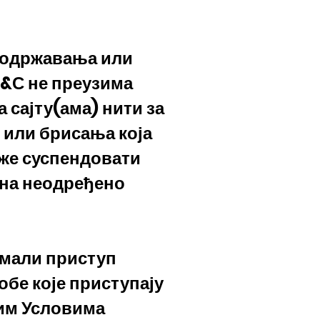
г одржавања или
В&С не преузима
 сајту(ама) нити за
 или брисања која
оже суспендовати
и на неодређено
имали приступ
обе које приступају
вим Условима