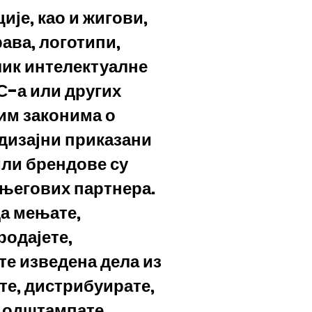
ије, као и жигови,
рава, логотипи,
лик интелектуалне
С-а или других
гим законима о
 дизајни приказани
или брендове су
његових партнера.
да мењате,
родајете,
те изведена дела из
те, дистрибуирате,
о одштампате,