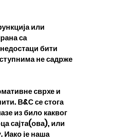
функција или
рана са
 недостаци бити
доступнима не садрже
ормативне сврхе и
ити. В&С се стога
азе из било каквог
ца сајта(ова), или
. Иако је наша