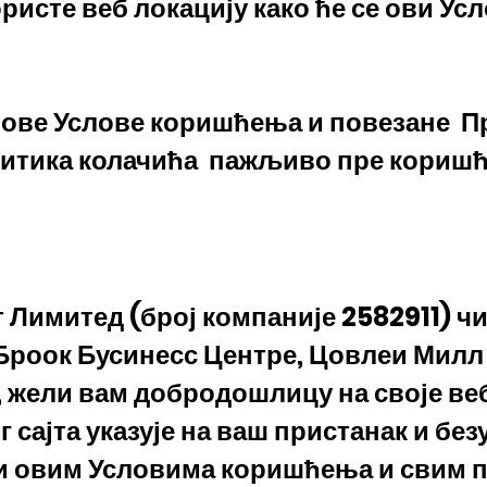
користе веб локацију како ће се ови 
 ове Услове коришћења и повезане
П
итика колачића
пажљиво пре коришћ
Лимитед (број компаније 2582911) чиј
 Броок Бусинесс Центре, Цовлеи Милл 
 жели вам добродошлицу на своје ве
 сајта указује на ваш пристанак и бе
ни овим Условима коришћења и свим 