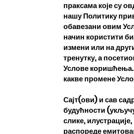
праксама које су ов
нашу Политику прив
обавезани овим Ус
начин користити бил
измени или на друг
тренутку, а посетио
Услове коришћења.
какве промене Усл
Сајт(ови) и сав сад
будућности (укључуј
слике, илустрације,
распореде емитовањ