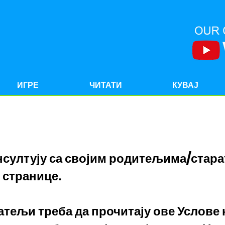
ИГРЕ
ЧИТАТИ
КУВАЈ
Све о Ружи Услови коришћења
онсултују са својим родитељима/стар
 странице.
тељи треба да прочитају ове Услове