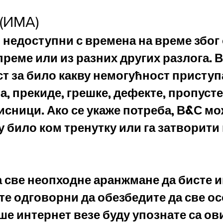
(ИМА)
и недоступни с времена на време збо
преме или из разних других разлога. 
т за било какву немогућност приступа
, прекиде, грешке, дефекте, пропусте
исници. Ако се укаже потреба, В&С м
 у било ком тренутку или га затворит
а све неопходне аранжмане да бисте 
сте одговорни да обезбедите да све ос
аше интернет везе буду упознате са о