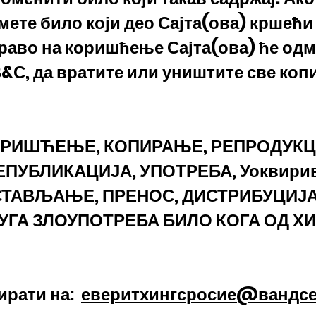
мете било који део Сајта(ова) кршећи
аво на коришћење Сајта(ова) ће одм
В&С, да вратите или уништите све коп
РИШЋЕЊЕ, КОПИРАЊЕ, РЕПРОДУКЦИ
ПУБЛИКАЦИЈА, УПОТРЕБА, Уоквири
СТАВЉАЊЕ, ПРЕНОС, ДИСТРИБУЦИЈ
УГА ЗЛОУПОТРЕБА БИЛО КОГА ОД Х
ирати на:
еверитхингсросие@вандсе