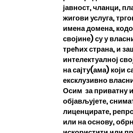
јавност, чланци, пл
жигови услуга, трго
имена домена, кодо
својине) су у влас
трећих страна, и з
интелектуалној сво
на сајту(ама) који 
ексклузивно власн
Осим
за приватну 
објављујете, снимат
лиценцирате, репро
или на основу, обр
искористити или пр