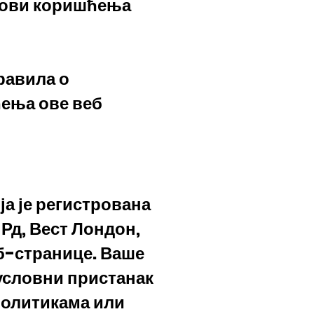
Услови коришћења
равила о
ења ове веб
а је регистрована
Рд, Вест Лондон,
б-странице. Ваше
зусловни пристанак
политикама или