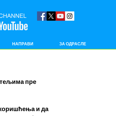
НАПРАВИ
ЗА ОДРАСЛЕ
атељима пре
 коришћења и да