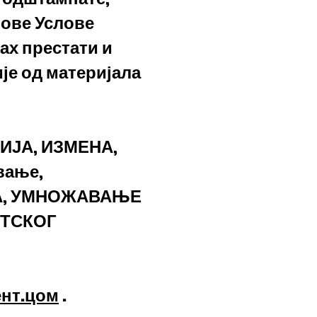
 ове Услове
ах престати и
ије од материјала
ЈА, ИЗМЕНА,
вање,
А, УМНОЖАВАЊЕ
ИТСКОГ
нт.цом
.
​