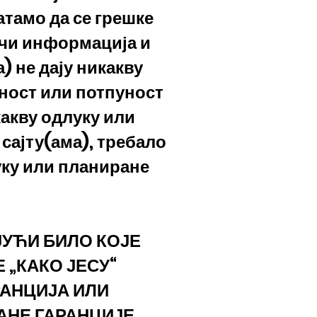
тамо да се грешке
ачи информација и
) не дају никакву
сност или потпуност
какву одлуку или
 сајту(ама), требало
уку или планиране
ЈУЋИ БИЛО КОЈЕ
 „КАКО ЈЕСУ“
РАНЦИЈА ИЛИ
АНЕ ГАРАНЦИЈЕ