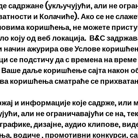
де садржане (укључујући, али не огра
атности и Колачиће). Ако се не слаже
ловима коришћења, не можете приступ
о коју од веб локација.
В&С задржава
и начин ажурира ове Услове коришће
ци се подстичу да с времена на време
 Ваше даље коришћење сајта након 
ова коришћења сматраће се прихвата
ржај и информације које садрже, или м
ући, али не ограничавајући се на, те
 графике, дизајне, аудио клипове, вид
а, водиче , промотивни конкурси, с