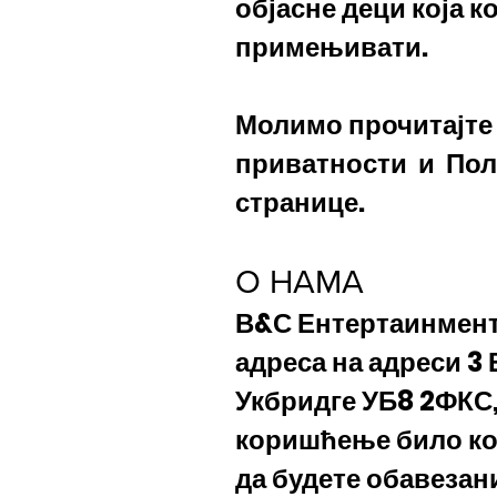
објасне деци која 
примењивати.
Молимо прочитајте
приватности
и
Пол
странице.
О НАМА
В&С Ентертаинмент 
адреса на адреси 3
Укбридге УБ8 2ФКС,
коришћење било ког
да будете обавеза