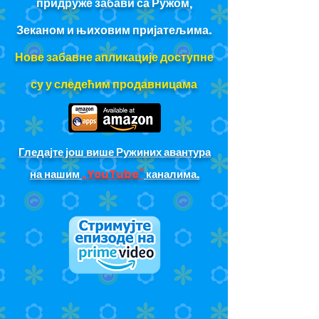
придруже забави са Ружом,
Зеканом и њиховим пријатељима.
Нове забавне апликације доступне
су у следећим продавницама
Гледајте још више Ружиних авантура
на нашим
„YouTube”
каналима.