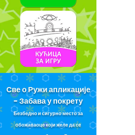
Све о Ружи апликације
- Забава у покрету
Безбедно и сигурно место за
обожаваоце који желе да се