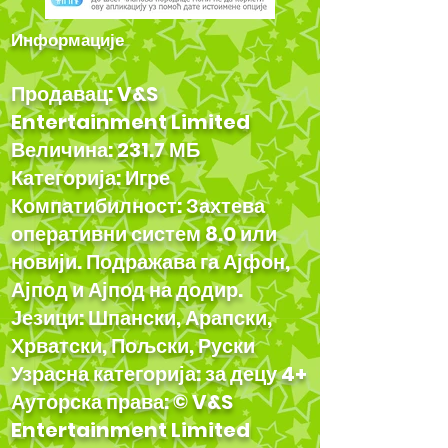
Информације
Продавац: V&S
Entertainment Limited
Величина: 231.7 МБ
Категорија: Игре
Компатибилност: Захтева
оперативни систем 8.0 или
новији. Подражава га Ајфон,
Ајпод и Ајпод на додир.
Језици: Шпански, Арапски,
Хрватски, Пољски, Руски
Узрасна категорија: за децу 4+
Ауторска права: © V&S
Entertainment Limited