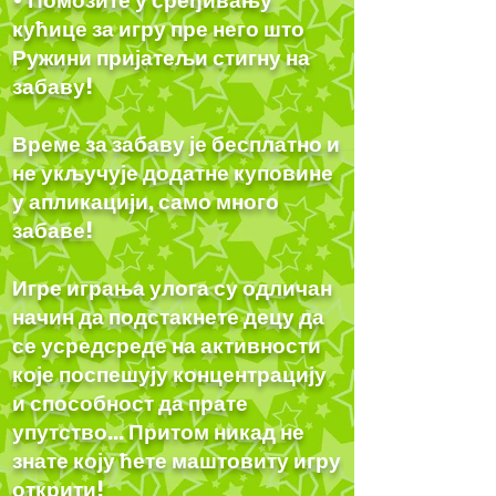
• Помозите у сређивању
кућице за игру пре него што
Ружини пријатељи стигну на
забаву!
Време за забаву је бесплатно и
не укључује додатне куповине
у апликацији, само много
забаве!
Игре играња улога су одличан
начин да подстакнете децу да
се усредсреде на активности
које поспешују концентрацију
и способност да прате
упутство... Притом никад не
знате коју ћете маштовиту игру
открити!