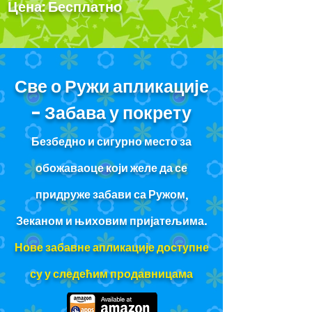
Цена: Бесплатно
Све о Ружи апликације
- Забава у покрету
Безбедно и сигурно место за
обожаваоце који желе да се
придруже забави са Ружом,
Зеканом и њиховим пријатељима.
Нове забавне апликације доступне
су у следећим продавницама