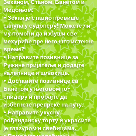
Зеканом, Станом, Банетом и
Медоњом:
• Зекан је ставио превише
сапуна у судоперу! Можете ли
му помоћи да избуши све
мехуриће пре него што истекне
време?
• Направите позивнице за
Ружине пријатеље и додајте
налепнице и шљокице.
• Доставите позивнице са
Банетом у његовом го-
спидеру и пробајте да
избегнете препреке на путу.
• Направите укусну
рођенданску торту и украсите
је глазуром и свећицама.