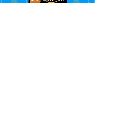
Гледајте још више Ружиних авантура
на нашим
„YouTube”
каналима.