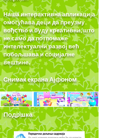
Наша интерактивна апликација
омогућава деци да преузму
вођство и буду креативни, што
не само да потпомаже
интелектуални развој већ
побољшава и социјалне
вештине.
Снимак екрана Ајфоном
Подршка