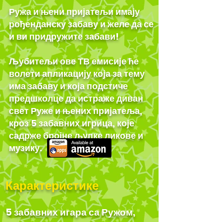
Ружа и њени пријатељи имају
рођенданску забаву и желе да се
и ви придружите забави!
Љубитељи ове ТВ емисије ће
волети апликацију која за тему
има забаву и која подстиче
предшколце да истраже диван
свет Руже и њених пријатеља,
кроз 5 забавних игрица, које
садрже бројне љупке ликове и
музику.
Карактеристике
5 забавних игара са Ружом,