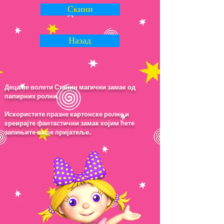
Скини
Назад
Деца ће волети Станин магични замак од
папирних ролни.
Искористите празне картонске ролне и
креирајте фантастични замак којим ћете
запињите ваше пријатеље.