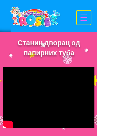
Станин дворац од
папирних туба