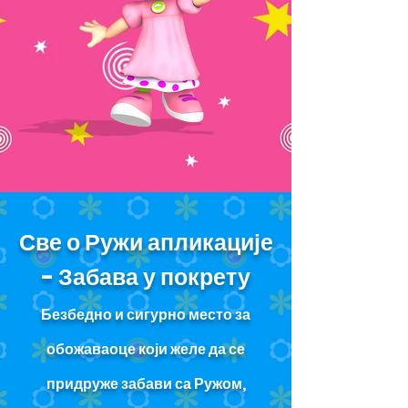
Све о Ружи апликације
- Забава у покрету
Безбедно и сигурно место за
обожаваоце који желе да се
придруже забави са Ружом,