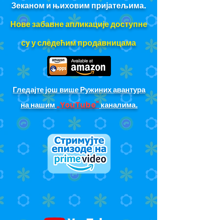
Зеканом и њиховим пријатељима.
Нове забавне апликације доступне
су у следећим продавницама
Гледајте још више Ружиних авантура
на нашим
„YouTube”
каналима.